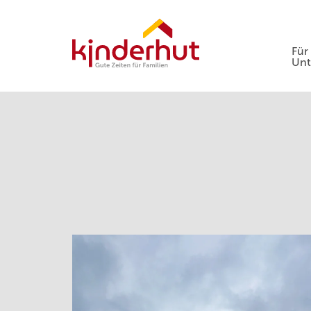
Für
Un