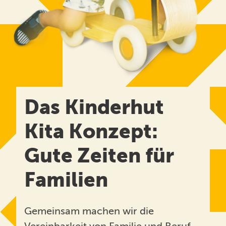
Kinderhut von A bis Z
Ansprechpartner*innen
Unser Anspruch
FAQ
Kita Eingewöhnung
Das Kinderhut
Standorte
Kita Konzept:
Familyteam
Gute Zeiten für
Bildungsräume
Familien
Ferienprogramm
Karriere
Gemeinsam machen wir die
Kontakt