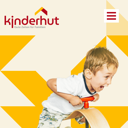
Vorteile
Referenzen
Anspruch
Kosten und Finanzierung
Leistungsfelder
Ansprechpartner*innen
Zusammenarbeit
FAQ
Projektbeispiel
Vorteile
Leistungen
Anspruch
FAQ
Kita Konzept