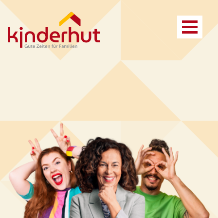
Vorteile
Referenzen
Anspruch
Kosten und Finanzierung
Leistungsfelder
Ansprechpartner*innen
Zusammenarbeit
FAQ
Projektbeispiel
Vorteile
Leistungen
Anspruch
FAQ
Kita Konzept