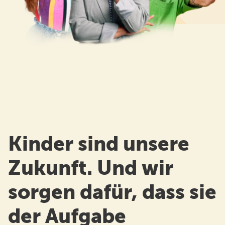
Kinderhut von A bis Z
Ansprechpartner*innen
Unser Anspruch
FAQ
Kita Eingewöhnung
Standorte
Familyteam
Kinder sind unsere
Bildungsräume
Zukunft. Und wir
Ferienprogramm
sorgen dafür, dass sie
Karriere
der Aufgabe
Kontakt