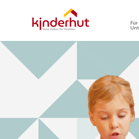
Für
Un