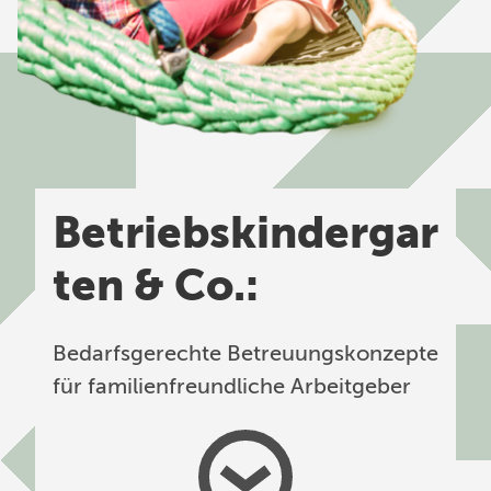
Kinderhut von A bis Z
Ansprechpartner*innen
Unser Anspruch
FAQ
Kita Eingewöhnung
Betriebskindergar
Standorte
ten & Co.:
Familyteam
Bildungsräume
Bedarfsgerechte Betreuungskonzepte
Ferienprogramm
für familienfreundliche Arbeitgeber
Karriere
Kontakt