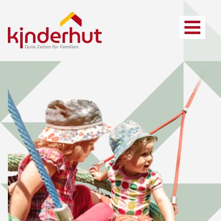
Vorteile
Referenzen
Anspruch
Kosten und Finanzierung
Leistungsfelder
Ansprechpartner*innen
Zusammenarbeit
FAQ
Projektbeispiel
Vorteile
Leistungen
Anspruch
FAQ
Kita Konzept