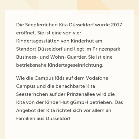
Die Seepferdchen Kita Düsseldorf wurde 2017
Kinderhut von A bis Z
Ansprechpartner*innen
eröffnet. Sie ist eine von vier
Unser Anspruch
FAQ
Kindertagesstätten von Kinderhut am
Kita Eingewöhnung
Standort Düsseldorf und liegt im Prinzenpark
Business- und Wohn-Quartier. Sie ist eine
Standorte
betriebsnahe Kindertageseinrichtung.
Wie die Campus Kids auf dem Vodafone
Familyteam
Campus und die benachbarte Kita
Bildungsräume
Seesternchen auf der Prinzenallee wird die
Kita von der KinderHut gGmbH betrieben. Das
Ferienprogramm
Angebot der Kita richtet sich vor allem an
Familien aus Düsseldorf.
Karriere
Kontakt