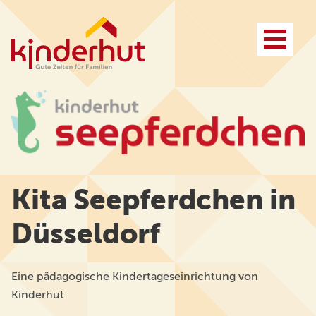
Vorteile
Referenzen
Anspruch
Kosten und Finanzierung
Leistungsfelder
Ansprechpartner*innen
Zusammenarbeit
FAQ
Projektbeispiel
Kita Seepferdchen
in
Düsseldorf
Vorteile
Leistungen
Eine pädagogische Kindertageseinrichtung von
Anspruch
FAQ
Kinderhut
Kita Konzept