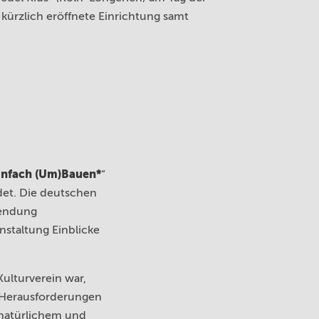
 kürzlich eröffnete Einrichtung samt
infach (Um)Bauen*
“
det. Die deutschen
wendung
staltung Einblicke
ulturverein war,
 Herausforderungen
 natürlichem und