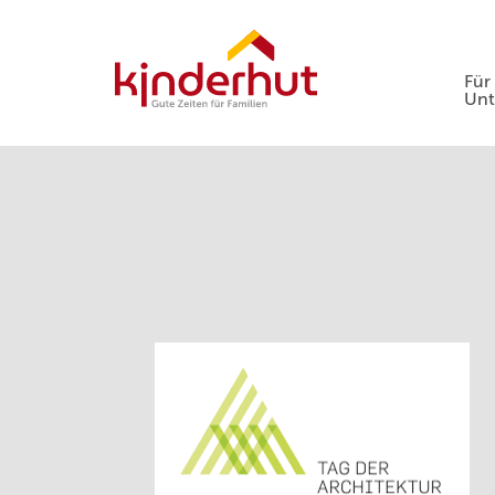
Für
Un