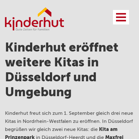
Vorteile
Referenzen
Kinderhut eröffnet
Anspruch
Kosten und Finanzierung
weitere Kitas in
Leistungsfelder
Ansprechpartner*innen
Zusammenarbeit
FAQ
Düsseldorf und
Projektbeispiel
Umgebung
Kinderhut freut sich zum 1. September gleich drei neue
Vorteile
Leistungen
Kitas in Nordrhein-Westfalen zu eröffnen. In Düsseldorf
Anspruch
FAQ
Kita am
begrüßen wir gleich zwei neue Kitas: die
Kita Konzept
Prinzenpark
Maxfrei
in Düsseldorf-Heerdt und die