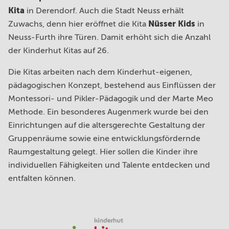
Kita
in Derendorf. Auch die Stadt Neuss erhält
Nüsser Kids
Zuwachs, denn hier eröffnet die Kita
in
Neuss-Furth ihre Türen. Damit erhöht sich die Anzahl
Kinderhut von A bis Z
Ansprechpartner*innen
der Kinderhut Kitas auf 26.
Unser Anspruch
FAQ
Die Kitas arbeiten nach dem Kinderhut-eigenen,
Kita Eingewöhnung
pädagogischen Konzept, bestehend aus Einflüssen der
Montessori- und Pikler-Pädagogik und der Marte Meo
Standorte
Methode. Ein besonderes Augenmerk wurde bei den
Einrichtungen auf die altersgerechte Gestaltung der
Familyteam
Gruppenräume sowie eine entwicklungsfördernde
Raumgestaltung gelegt. Hier sollen die Kinder ihre
Bildungsräume
individuellen Fähigkeiten und Talente entdecken und
Ferienprogramm
entfalten können.
Karriere
Kontakt