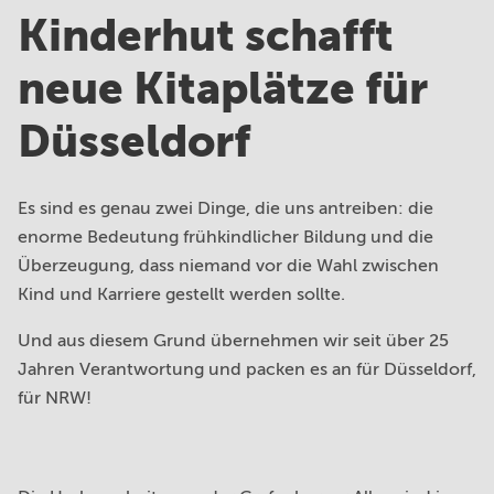
Kinderhut schafft
neue
Kitaplätze für
Kinderhut von A bis Z
Ansprechpartner*innen
Düsseldorf
Unser Anspruch
FAQ
Kita Eingewöhnung
Es sind es genau zwei Dinge, die uns antreiben: die
Standorte
enorme Bedeutung frühkindlicher Bildung und die
Überzeugung, dass niemand vor die Wahl zwischen
Familyteam
Kind und Karriere gestellt werden sollte.
Bildungsräume
Und aus diesem Grund übernehmen wir seit über 25
Jahren Verantwortung und packen es an für Düsseldorf,
Ferienprogramm
für NRW!
Karriere
Kontakt