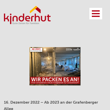
Vorteile
Referenzen
Anspruch
Kosten und Finanzierung
Leistungsfelder
Ansprechpartner*innen
Zusammenarbeit
FAQ
Projektbeispiel
Vorteile
Leistungen
Anspruch
FAQ
16. Dezember 2022
– Ab 2023 an der Grafenberger
Kita Konzept
Allee