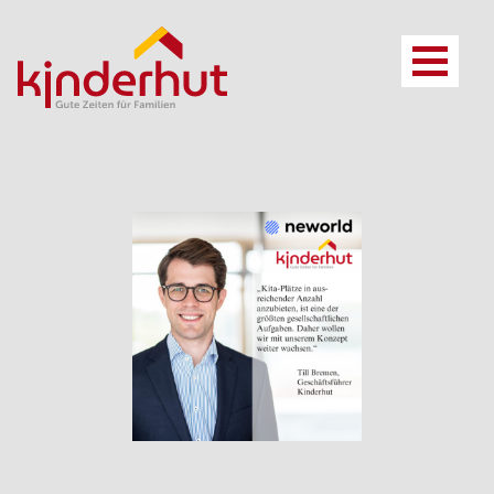
Vorteile
Referenzen
Anspruch
Kosten und Finanzierung
Leistungsfelder
Ansprechpartner*innen
Zusammenarbeit
FAQ
Projektbeispiel
Vorteile
Leistungen
Anspruch
FAQ
Kita Konzept