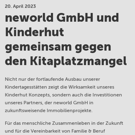
20. April 2023
neworld GmbH und
Kinderhut von A bis Z
Ansprechpartner*innen
Kinderhut
Unser Anspruch
FAQ
gemeinsam gegen
Kita Eingewöhnung
den Kitaplatzmangel
Standorte
Familyteam
Nicht nur der fortlaufende Ausbau unserer
Kindertagesstätten zeigt die Wirksamkeit unseres
Bildungsräume
Kinderhut Konzepts, sondern auch die Investitionen
unseres Partners, der neworld GmbH in
Ferienprogramm
zukunftsweisende Immobilienprojekte.
Karriere
Für das menschliche Zusammenleben in der Zukunft
und für die Vereinbarkeit von Familie & Beruf
Kontakt