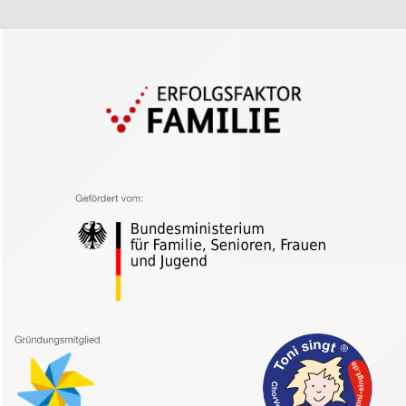
Kinderhut von A bis Z
Ansprechpartner*innen
Unser Anspruch
FAQ
Kita Eingewöhnung
Standorte
Familyteam
Bildungsräume
Ferienprogramm
Karriere
Kontakt